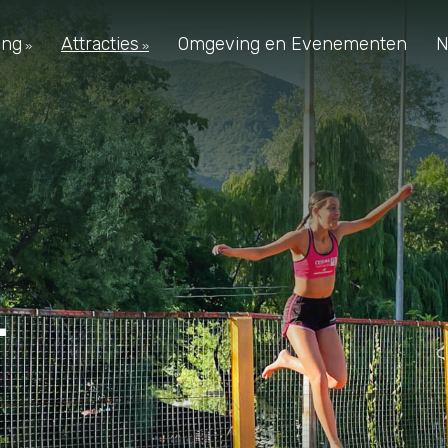
ing
Attracties
Omgeving en Evenementen
N
n