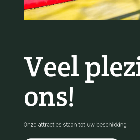
Veel plez
ons!
Onze attracties staan ​​tot uw beschikking.