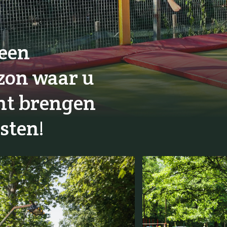
 een
 zon waar u
unt brengen
sten!