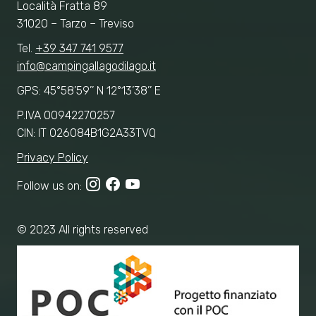
Località Fratta 89
31020 – Tarzo – Treviso
Tel.
+39 347 741 9577
info@campingallagodilago.it
GPS: 45°58’59’’ N 12°13’38’’ E
P.IVA 00942270257
CIN: IT 026084B1G2A33TVQ
Privacy Policy
Follow us on:
© 2023 All rights reserved