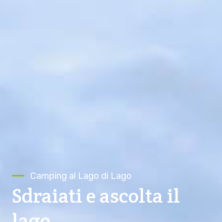
Camping al Lago di Lago
Camping al Lago di Lago
Benvenuti
Sdraiati e ascolta il
lago